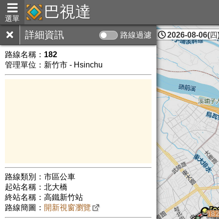
巴視達
選單
詳細資訊
路線過濾
2026-08-06(四)
新竹市
路線名稱：
182
管理單位：新竹市 - Hsinchu
路線類別：市區公車
起站名稱：北大橋
終站名稱：高鐵新竹站
路線簡圖：
開新視窗瀏覽