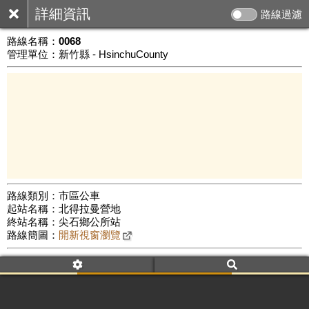
詳細資訊
路線過濾
路線名稱：
0068
管理單位：新竹縣 - HsinchuCounty
路線類別：市區公車
起站名稱：北得拉曼營地
5 km
終站名稱：尖石鄉公所站
公車數量: 累計3621、上線2851
Leaflet
|
©
Google Map
路線簡圖：
開新視窗瀏覽
附屬名稱：0068
車頭描述：北得拉曼營地
田中招呼站
附屬名稱：0068