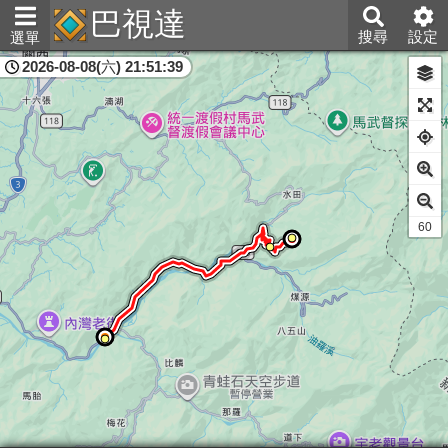
巴視達
搜尋
設定
選單
2026-08-08(六) 21:51:39
新竹縣
60