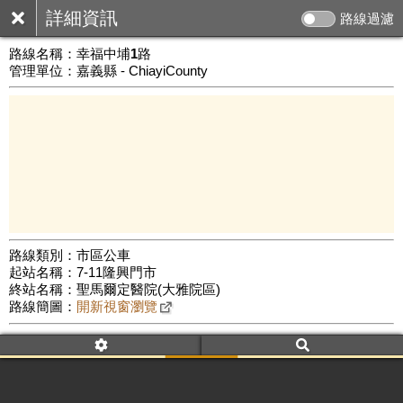
詳細資訊
路線過濾
路線名稱：
幸福中埔1路
管理單位：嘉義縣 - ChiayiCounty
路線類別：市區公車
起站名稱：7-11隆興門市
5 km
終站名稱：聖馬爾定醫院(大雅院區)
公車數量: 累計7584、上線6335
Leaflet
|
©
Google Map
路線簡圖：
開新視窗瀏覽
附屬名稱：幸福中埔1路
車頭描述：隆興
聖馬爾定醫院(大雅院區)
附屬名稱：幸福中埔1路