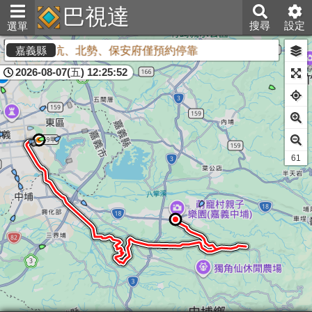
巴視達
搜尋
設定
選單
次數
下坑、北勢、保安府僅預約停靠
嘉義縣
2026-08-07(五) 12:25:52
60