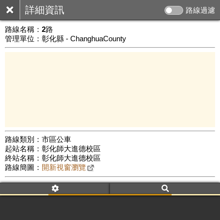
詳細資訊
路線過濾
路線名稱：
2路
管理單位：彰化縣 - ChanghuaCounty
路線類別：市區公車
起站名稱：彰化師大進德校區
1 km
終站名稱：彰化師大進德校區
公車數量: 累計5886、上線4778
Leaflet
|
©
Google Map
路線簡圖：
開新視窗瀏覽
附屬名稱：2路
車頭描述：彰化
保警
彰化火車站[延駛彰師大進德校區]