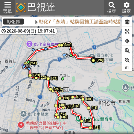
巴視達
搜尋
設定
選單
彰化7「永靖」站牌因施工請至臨時站牌乘車
彰化縣
2026-08-09(日) 19:07:41
60